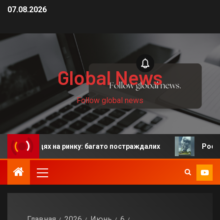
07.08.2026
Global News
Follow global news
 людях на ринку: багато постраждалих
Росія: у Єкат
Главная
2026
Июнь
6