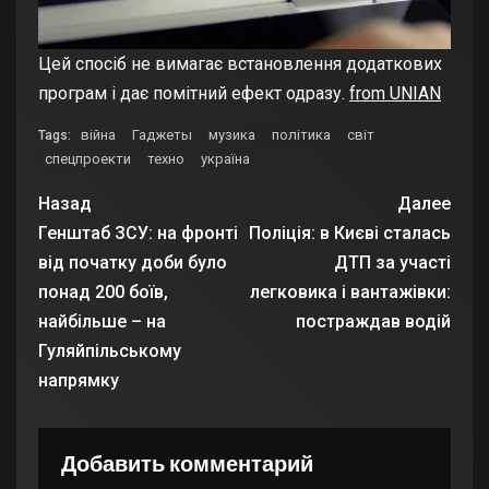
Цей спосіб не вимагає встановлення додаткових
програм і дає помітний ефект одразу.
from UNIAN
війна
Гаджеты
музика
політика
світ
Tags:
спецпроекти
техно
україна
Назад
Далее
Генштаб ЗСУ: на фронті
Поліція: в Києві сталась
від початку доби було
ДТП за участі
понад 200 боїв,
легковика і вантажівки:
найбільше – на
постраждав водій
Гуляйпільському
напрямку
Добавить комментарий