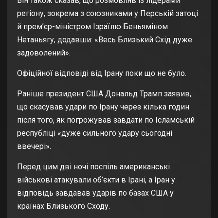
Він також сказав, що розмовляв із лідерами
регіону, зокрема з союзниками у Перській затоці
й прем’єр-міністром Ізраїлю Беньяміном
Нетаньягу, додавши: «Весь Близький Схід дуже
задоволений».
Офіційної відповіді від Ірану поки що не було.
Раніше президент США Дональд Трамп заявив,
що
скасував удари
по Ірану через кілька годин
після того, як
погрожував завдати по Ісламській
республіці
«дуже сильного удару сьогодні
ввечері».
Перед цим дві ночі поспіль
американські
військові атакували об’єкти
в Ірані, а Іран у
відповідь завдавав ударів по базах США у
країнах Близького Сходу.