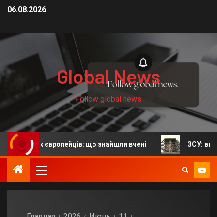
06.08.2026
Global News
Follow global news
рших європейців: що знайшли вчені
ЗСУ: вночі військ
Главная
2026
Июнь
11