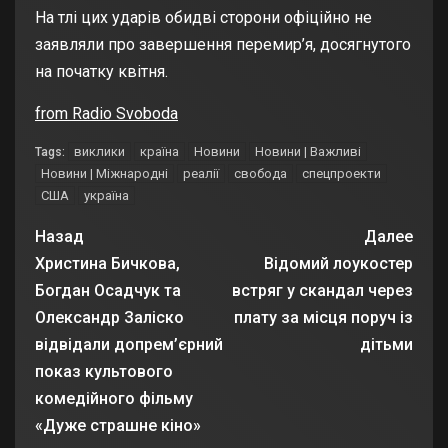
На тлі цих
ударів
обидві сторони офіційно не
заявляли про завершення перемир’я, досягнутого
на початку квітня.
from Radio Svoboda
виклики
країна
Новини
Новини | Важливі
Tags:
Новини | Міжнародні
реалії
свобода
спецпроекти
США
україна
Назад
Далее
Христина Бичкова,
Відомий лоукостер
Богдан Осадчук та
встряг у скандал через
Олександр Заліско
плату за місця поруч із
відвідали допрем’єрний
дітьми
показ культового
комедійного фільму
«Дуже страшне кіно»