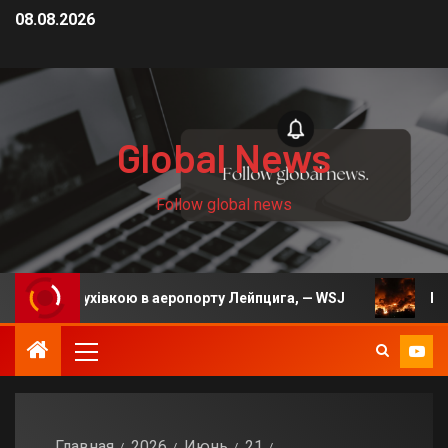
08.08.2026
Global News
Follow global news
вибухівкою в аеропорту Лейпцига, — WSJ
На Київщині
Главная
2026
Июнь
21