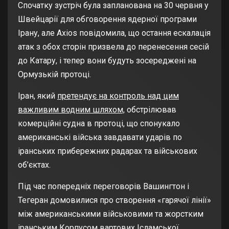
Спочатку зустріч була запланована на 30 червня у
Швейцарії для обговорення ядерної програми
Ірану, але Axios повідомила, що остання ескалація
атак з обох сторін призвела до перенесення сесій
до Катару, і тепер вони будуть зосереджені на
Ормузькій протоці.
Іран, який
претендує на контроль над цим
важливим водним шляхом,
обстрілював
комерційні судна в протоці, що спонукало
американські війська завдавати ударів по
іранських прибережних радарах та військових
об’єктах.
Під час попередніх переговорів Вашингтон і
Тегеран домовилися про створення «гарячої лінії»
між американськими військовими та жорстким
іранським Корпусом вартових Ісламської