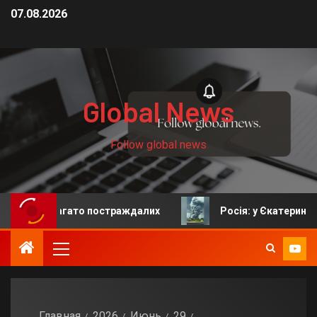
07.08.2026
Global News
Follow global news
: багато постраждалих
Росія: у Єкатеринбурзі після
Главная
2026
Июнь
29