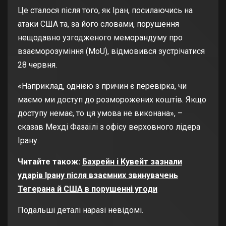
Це сталося після того, як Іран, посилаючись на
атаки США та, за його словами, порушення
нещодавно узгодженого меморандуму про
взаєморозуміння (MoU), відмовився зустрічатися
28 червня.
«Наприклад, однією з причин є перевірка, чи
маємо ми доступ до розморожених коштів. Якщо
доступу немає, то ця умова не виконана», –
сказав Мехді Фазаїлі з офісу верховного лідера
Ірану.
Читайте також:
Бахрейн і Кувейт зазнали
ударів Ірану після взаємних звинувачень
Тегерана й США в порушенні угоди
Подальші деталі наразі невідомі.