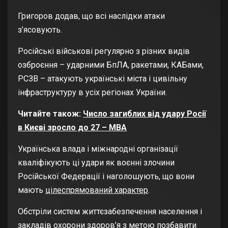
Григоров додав, що всі наслідки атаки
з’ясовують.
Російські військові регулярно з різних видів
озброєння – ударними БпЛА, ракетами, КАБами,
РСЗВ – атакують українські міста і цивільну
інфраструктуру в усіх регіонах України.
Читайте також:
Число загиблих від удару Росії
в Києві зросло до 27 – МВА
Українська влада і міжнародні організації
кваліфікують ці удари як воєнні злочини
Російської Федерації і наголошують, що вони
мають
цілеспрямований характер
.
Обстріли систем життєзабезпечення населення і
закладів охорони здоров’я з метою позбавити