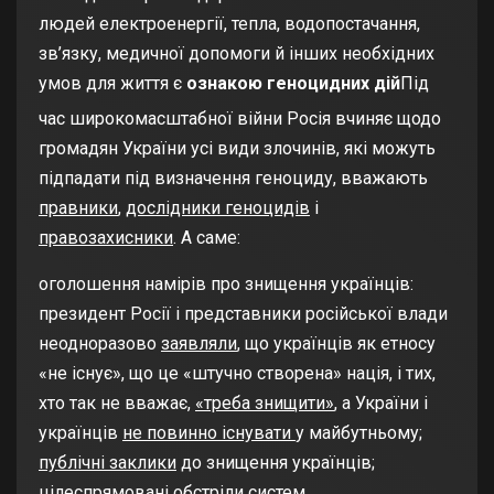
людей електроенергії, тепла, водопостачання,
зв’язку, медичної допомоги й інших необхідних
умов для життя є
ознакою геноцидних дій
Під
час широкомасштабної війни Росія вчиняє щодо
громадян України усі види злочинів, які можуть
підпадати під визначення геноциду, вважають
правники
,
дослідники геноцидів
і
правозахисники
. А саме:
оголошення намірів про знищення українців:
президент Росії і представники російської влади
неодноразово
заявляли
, що українців як етносу
«не існує», що це «штучно створена» нація, і тих,
хто так не вважає,
«треба знищити»
, а України і
українців
не повинно існувати
у майбутньому;
публічні заклики
до знищення українців;
цілеспрямовані обстріли систем