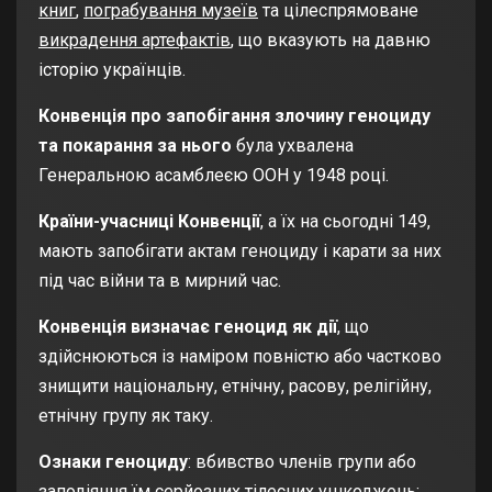
книг
,
пограбування музеїв
та цілеспрямоване
викрадення артефактів
, що вказують на давню
історію українців.
Конвенція про запобігання злочину геноциду
та покарання за нього
була ухвалена
Генеральною асамблеєю ООН у 1948 році.
Країни-учасниці Конвенції
, а їх на сьогодні 149,
мають запобігати актам геноциду і карати за них
під час війни та в мирний час.
Конвенція визначає геноцид як дії
, що
здійснюються із наміром повністю або частково
знищити національну, етнічну, расову, релігійну,
етнічну групу як таку.
Ознаки геноциду
: вбивство членів групи або
заподіяння їм серйозних тілесних ушкоджень;