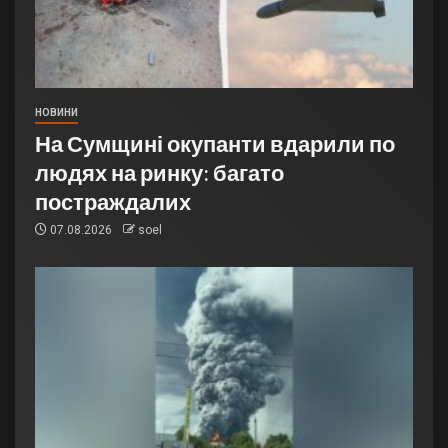
НОВИНИ
На Сумщині окупанти вдарили по
людях на ринку: багато
постраждалих
07.08.2026
soel