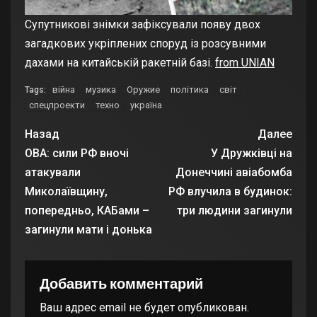
Супутникові знімки зафіксували появу двох
загадкових укріплених споруд із розсувними
дахами на китайській ракетній базі.
from UNIAN
війна
музика
Оружие
політика
світ
Tags:
спецпроекти
техно
україна
Назад
Далее
ОВА: сили РФ вночі
У Дружківці на
атакували
Донеччині авіабомба
Миколаївщину,
РФ влучила в будинок:
попередньо, КАБами –
три людини загинули
загинули мати і донька
Добавить комментарий
Ваш адрес email не будет опубликован.