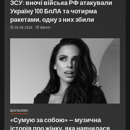
ЗСУ: вночі війська РФ атакували
Україну 100 БпЛА та чотирма
ракетами, одну з них збили
06.08.2026
Admin
ШОУ БІЗНЕС
«Сумую за собою» — музична
історія про жінку, яка навчилася