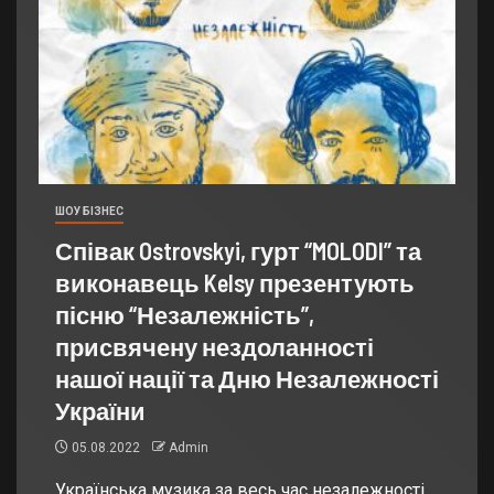
ШОУ БІЗНЕС
Співак Ostrovskyi, гурт “MOLODI” та
виконавець Kelsy презентують
пісню “Незалежність”,
присвячену нездоланності
нашої нації та Дню Незалежності
України
05.08.2022
Admin
Українська музика за весь час незалежності