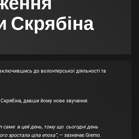
ження
и Скрябіна
 включившись до волонтерської діяльності та
 Скрябіна, давши йому нове звучання.
п саме в цей день, тому що сьогодні день
ого зростала ціла епоха”,
— зазначає Gremo.