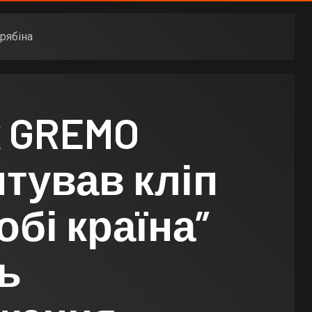
рябіна
к GREMO
тував кліп
обі країна”
ь