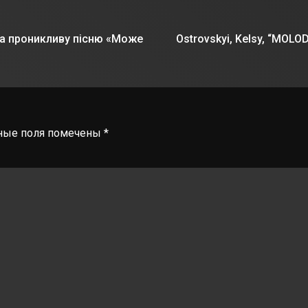
 та проникливу пісню «Може
Ostrovskyi, Kelsy, “MOL
ные поля помечены
*