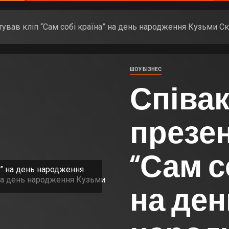
вав кліп “Сам собі країна” на день народження Кузьми Ск
ШОУ БІЗНЕС
Співа
презен
“Сам с
а” на день народження
на ден