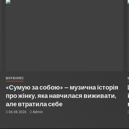
ШОУ БІЗНЕС
«Сумую за собою» — музична історія
про жінку, яка навчилася виживати,
але втратила себе
06.08.2026
Admin