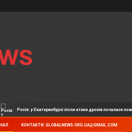
ews
Росія: у Єкатеринбурзі після атаки дронів почалася пожежа на с
АНАЛ
КОНТАКТИ: GLOBALNEWS.ORG.UA@GMAIL.COM