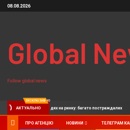
08.08.2026
Global N
Follow global news
ЕКСКЛЮЗИВНО
и вдарили по людях на ринку: багато постраждалих
АКТУАЛЬНО
ПРО АГЕНЦІЮ
НОВИНИ
ТЕЛЕГРАМ К