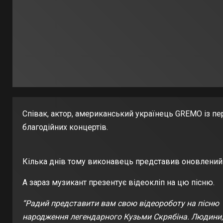
Співак, актор, американський українець GREMO із пе
благодійних концертів.
Кілька днів тому виконавець представив оновлений 
А зараз музикант презентує відеокліп на цю пісню.
“Радий представити вам свою відеороботу на пісню “
народження легендарного Кузьми Скрябіна. Людини, як