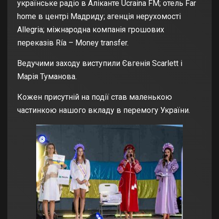
українське радіо в Аліканте Ucraina FM; отель Far
home в центрі Мадриду; агенція нерухомості
Allegria; міжнародна компанія грошових
переказів Ría – Money transfer.
Ведучими заходу виступили Євгенія Scarlett і
Марія Туманова.
Кожен присутній на події став маленькою
частинкою нашого вкладу в перемогу України.