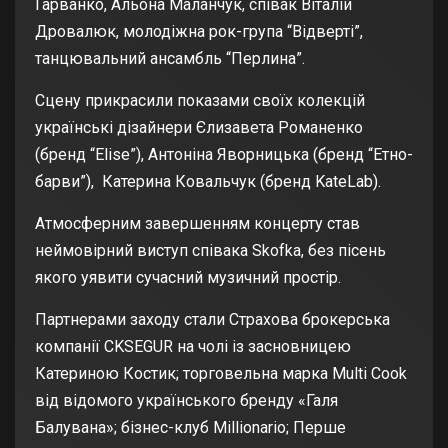
Гарванко, Альона Маланчук, співак Віталій
Дровалюк, молодіжна рок-група “Відверті”,
танцювальний ансамбль “Перлина”.
Сцену прикрасили показами своїх колекцій
українські дізайнери Єлизавета Романенко
(бренд “Elise”), Антоніна Яворницька (бренд “Етно-
барви”), Катерина Ковальчук (бренд KateLab).
Атмосферним завершенням концерту став
неймовірний виступ співака Skofka, без пісень
якого уявити сучасний музичний простір.
Партнерами заходу стали Страхова брокерська
компанії CKSEGUR на чолі із засновницею
Катериною Костик; торговельна марка Multi Cook
від відомого українського бренду «Галя
Балувана»; бізнес-клуб Millionario; Перше