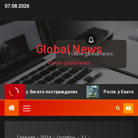
07.08.2026
Global News
Follow global news
ку: багато постраждалих
Росія: у Єкатеринбурзі піс
Главная
2024
Октябрь
31