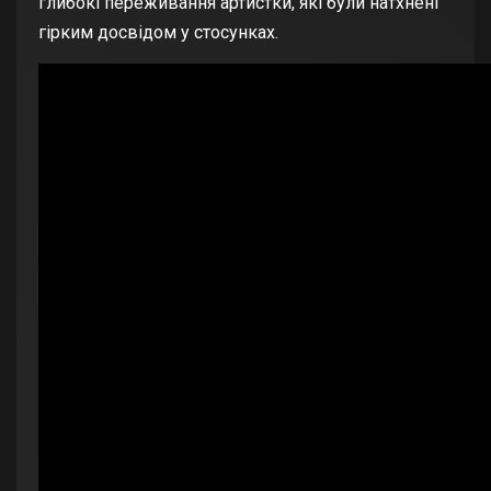
глибокі переживання артистки, які були натхнені
гірким досвідом у стосунках.