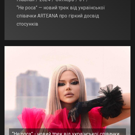
“Не роса” — новий трек від української
співачки ARTEANA про гіркий досвід
стосунків
“Не роса” - новий трек від української співачки