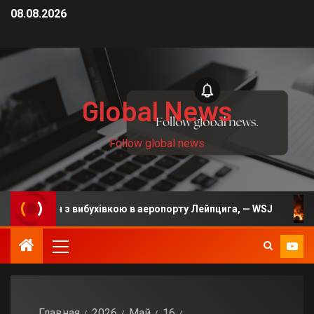
08.08.2026
Global News
Follow global news
 дрон з вибухівкою в аеропорту Лейпцига, — WSJ
На 
Главная
2026
Май
16