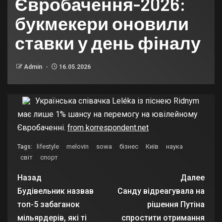
Євробачення-2026:
букмекери оновили
ставки у день фіналу
Admin
16.05.2026
Українська співачка Leléka із піснею Ridnym
має лише 1% шансу на перемогу на ювілейному
Євробаченні.
from korrespondent.net
lifestyle
melovin
sowa
бізнес
Київ
наука
Tags:
світ
спорт
Назад
Далее
Будівельник назвав
Санду відреагувала на
топ-5 забаганок
рішення Путіна
мільярдерів, які ті
спростити отримання