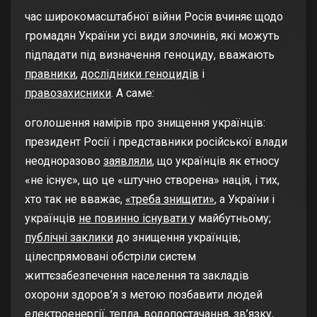
час широкомасштабної війни Росія вчиняє щодо
громадян України усі види злочинів, які можуть
підпадати під визначення геноциду, вважають
правники
,
дослідники геноцидів
і
правозахисники
. А саме:
оголошення намірів про знищення українців:
президент Росії і представники російської влади
неодноразово
заявляли
, що українців як етносу
«не існує», що це «штучно створена» нація, і тих,
хто так не вважає,
«треба знищити»
, а України і
українців
не повинно існувати
у майбутньому;
публічні заклики
до знищення українців;
цілеспрямовані обстріли систем
життєзабезпечення населення та закладів
охорони здоров’я з метою позбавити людей
електроенергії, тепла, водопостачання, зв’язку,