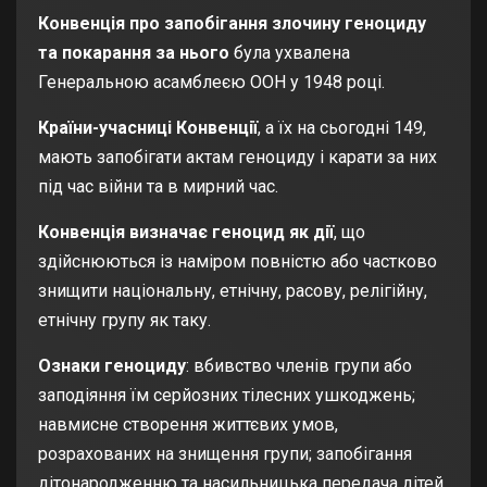
Конвенція про запобігання злочину геноциду
та покарання за нього
була ухвалена
Генеральною асамблеєю ООН у 1948 році.
Країни-учасниці Конвенції
, а їх на сьогодні 149,
мають запобігати актам геноциду і карати за них
під час війни та в мирний час.
Конвенція визначає геноцид як дії
, що
здійснюються із наміром повністю або частково
знищити національну, етнічну, расову, релігійну,
етнічну групу як таку.
Ознаки геноциду
: вбивство членів групи або
заподіяння їм серйозних тілесних ушкоджень;
навмисне створення життєвих умов,
розрахованих на знищення групи; запобігання
дітонародженню та насильницька передача дітей