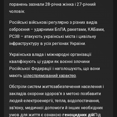
поранень зазнали 28-річна жінка і 27-річний
чоловік.
Російські військові регулярно з різних видів
озброєння – ударними БпЛА, ракетами, КАБами,
РСЗВ – атакують українські міста і цивільну
інфраструктуру в усіх регіонах України.
Українська влада і міжнародні організації
кваліфікують ці удари як воєнні злочини
Російської Федерації і наголошують, що вони
мають
цілеспрямований характер
.
Обстріли систем життєзабезпечення населення і
закладів охорони здоров’я з метою позбавити
людей електроенергії, тепла, водопостачання,
зв’язку, медичної допомоги й інших необхідних
умов для життя є ознакою
геноцидних дій
Під