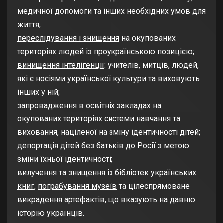
медичної допомоги та інших необхідних умов для
життя;
переслідування і знищення
на окупованих
територіях людей із проукраїнською позицією;
винищення інтелігенції
: учителів, митців, людей,
які є носіями української культури та виховують
інших у ній;
запровадження в освітніх закладах на
окупованих територіях
системи навчання та
виховання, націленої на зміну ідентичності дітей;
депортація дітей
без батьків до Росії з метою
зміни їхньої ідентичності;
вилучення та знищення із бібліотек українських
книг
,
пограбування музеїв
та цілеспрямоване
викрадення артефактів
, що вказують на давню
історію українців.