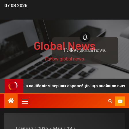
07.08.2026
Global News
Follow global news
зують на канібалізм перших європейців: що знайшли вчені
Главная
2026
Май
18