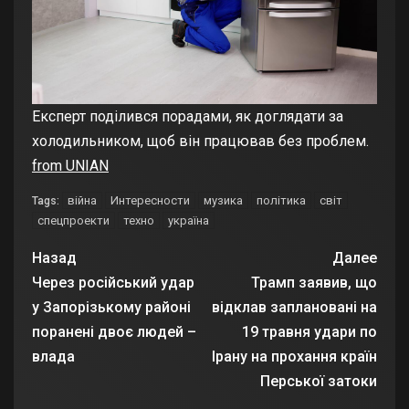
Експерт поділився порадами, як доглядати за
холодильником, щоб він працював без проблем.
from UNIAN
війна
Интересности
музика
політика
світ
Tags:
спецпроекти
техно
україна
Назад
Далее
Через російський удар
Трамп заявив, що
у Запорізькому районі
відклав заплановані на
поранені двоє людей –
19 травня удари по
влада
Ірану на прохання країн
Перської затоки