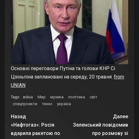
Основні переговори Путіна та голови КНР Сі
Цзіньпіна заплановані на середу, 20 травня.
from
UNIAN
війна
Мир
музика
політика
світ
Tags:
спецпроекти
техно
україна
Назад
Далее
«Нафтогаз»: Росія
Зеленський повідомив
вдарила ракетою по
про розмову зі