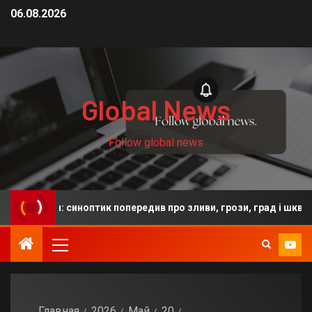
06.08.2026
Global News
Follow global news
оди: синоптик попередив про зливи, грози, град і шквали
Главная
2026
Май
20