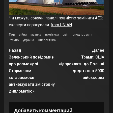
Чи можуть сонячні панелі повністю замінити АЕС:
експерти порахували.
from UNIAN
війна
музика
політика
світ
спецпроекти
Tags:
техно
україна
Энергетика
Назад
Далее
Зеленський повідомив
Трамп: США
про розмову зі
відправлять до Польщі
Стармером:
додатково 5000
«стараємось
військових
активізувати змістовну
дипломатію»
Добавить комментарий