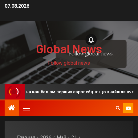
07.08.2026
Global News
Follow global news
зують на канібалізм перших європейців: що знайшли вчені
Главная
2026
Май
21