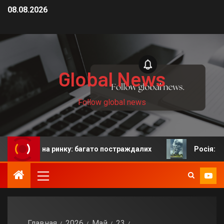
08.08.2026
Global News
Follow global news
ях на ринку: багато постраждалих
Росія: у Єкатерин
Главная
2026
Май
23