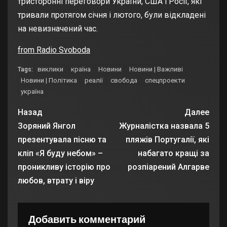
тристоронні переговори України, США і Росії, які
тривали протягом січня і лютого, були
відкладені
на невизначений час
.
from Radio Svoboda
виклики
країна
Новини
Новини | Важливі
Tags:
Новини | Політика
реалії
свобода
спецпроекти
україна
Назад
Далее
Зоряний Янгол
Журналістка назвала 5
презентувала пісню та
пляжів Португалії, які
кліп «Я буду небом» –
набагато кращі за
проникливу історію про
розпіарений Алгарве
любов, втрату і віру
Добавить комментарий