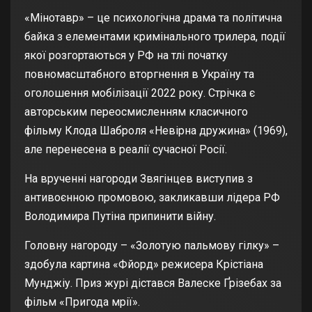
«Мінотавр» – це психологічна драма та політична
байка з елементами кримінального трилера, події
якої розгортаються у РФ на тлі початку
повномасштабного вторгнення в Україну та
оголошення мобілізації 2022 року. Стрічка є
авторським переосмисленням класичного
фільму Клода Шаброля «Невірна дружина» (1969),
але перенесена в реалії сучасної Росії.
На врученні нагороди Звягінцев виступив з
антивоєнною промовою, закликавши лідера РФ
Володимира Путіна припинити війну.
Головну нагороду – «Золотую пальмову гілку» –
здобула картина «Фйорд» режисера Крістіана
Мунджіу. Приз журі дістався Валеске Ґрізебах за
фільм «Пригода мрії».