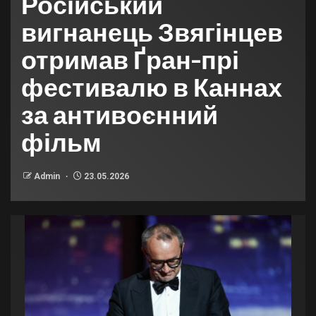
Російський
вигнанець Звягінцев
отримав Ґран-прі
фестивалю в Каннах
за антивоєнний
фільм
Admin
23.05.2026