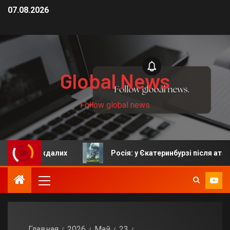
07.08.2026
Global News
Follow global news
траждалих
Росія: у Єкатеринбурзі після атаки дронів
Главная
2026
Май
23