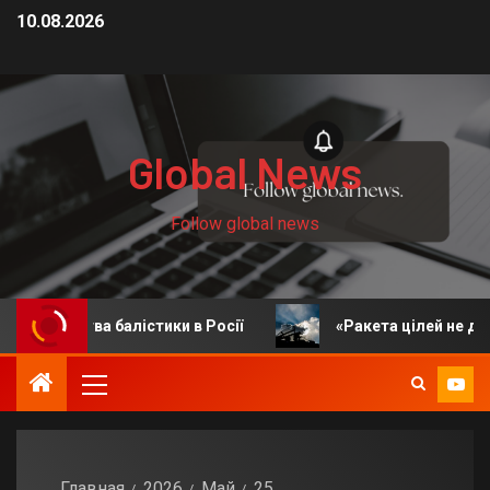
10.08.2026
Global News
Follow global news
бництва балістики в Росії
«Ракета цілей не досягла
Главная
2026
Май
25