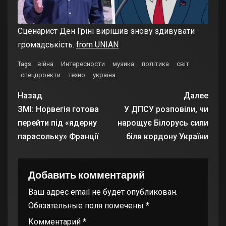
Сценарист Ден Гріні вирішив знову здивувати
громадськість.
from UNIAN
війна
Интересности
музика
політика
світ
Tags:
спецпроекти
техно
україна
Назад
Далее
ЗМІ: Норвегія готова
У ДПСУ розповіли, чи
перейти під «ядерну
нарощує Білорусь сили
парасольку» Франції
біля кордону України
Добавить комментарий
Ваш адрес email не будет опубликован.
Обязательные поля помечены
*
Комментарий
*