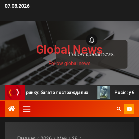
07.08.2026
Global News
Follow global news
ку: багато постраждалих
Росія: у Єкатеринбурзі післ
Главная
2026
Май
29