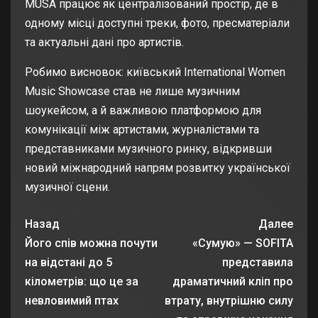
MUSA працює як централізований простір, де в
одному місці доступні треки, фото, пресматеріали
та актуальні дані про артистів.
Робимо висновок: київський International Women
Music Showcase став не лише музичним
шоукейсом, а й важливою платформою для
комунікації між артистами, журналістами та
представниками музичного ринку, відкривши
новий міжнародний напрям розвитку української
музичної сцени.
Назад
Далее
Його спів можна почути
«Сумую» — SOFITA
на відстані до 5
представила
кілометрів: що це за
драматичний кліп про
невловимий птах
втрату, внутрішню силу