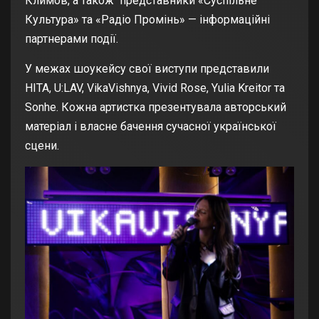
Климов, а також представники «Суспільне
Культура» та «Радіо Промінь» — інформаційні
партнерами події.
У межах шоукейсу свої виступи представили
НІТА, U:LAV, VikaVishnya, Vivid Rose, Yulia Kreitor та
Sonhe. Кожна артистка презентувала авторський
матеріал і власне бачення сучасної української
сцени.