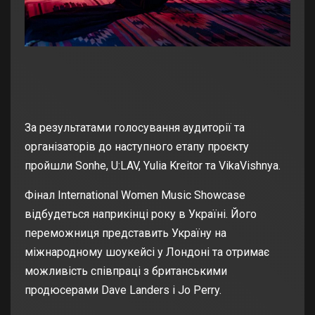
За результатами голосування аудиторії та
організаторів до наступного етапу проєкту
пройшли Sonhe, U:LAV, Yulia Kreitor та VikaVishnya.
Фінал International Women Music Showcase
відбудеться наприкінці року в Україні. Його
переможниця представить Україну на
міжнародному шоукейсі у Лондоні та отримає
можливість співпраці з британськими
продюсерами Dave Landers і Jo Perry.