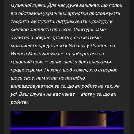
музичної сцени. Для нас дуже важливо, що попри
всі обставини українські артистки продовжують
творити, виступати, підтримувати культуру й
сміливо заявляти про себе. Сьогодні саме
аудиторія обирає артистку, яка матиме
можливість представити Україну у Лондоні на
Women Music Showcase та поборотися за
головний приз — запис пісні з британськими
продюсерами. І я хочу, щоб кожен, хто створює
щось своє, пам’ятав: не потрібно
виправдовуватися за те, що ви робите не так, як
усі. Ваш слухач на вас чекає — вірте у те, що ви
робите».