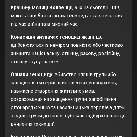
Країни-учасниці Конвенції
, а їх на сьогодні 149,
мають запобігати актам геноциду і карати за них
під час війни та в мирний час.
Конвенція визначає геноцид як дії
, що
здійснюються із наміром повністю або частково
знищити національну, етнічну, расову, релігійну,
етнічну групу як таку.
Ознаки геноциду
: вбивство членів групи або
заподіяння їм серйозних тілесних ушкоджень;
навмисне створення життєвих умов,
розрахованих на знищення групи; запобігання
дітонародженню та насильницька передача дітей
з однієї групи до іншої; публічне підбурювання до
вчинення таких дій.
Керівництво Росії заперечує, що російська армія