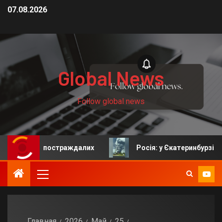
07.08.2026
Global News
Follow global news
ато постраждалих
Росія: у Єкатеринбурзі після атак
Главная
2026
Май
25