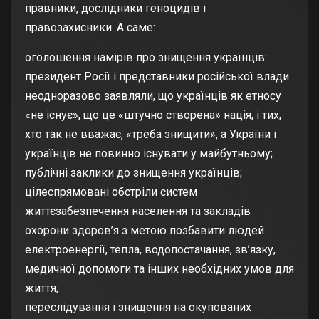
правники
,
дослідники геноцидів
і
правозахисники
. А саме:
оголошення намірів про знищення українців:
президент Росії і представники російської влади
неодноразово
заявляли
, що українців як етносу
«не існує», що це «штучно створена» нація, і тих,
хто так не вважає,
«треба знищити»
, а України і
українців
не повинно існувати
у майбутньому;
публічні заклики
до знищення українців;
цілеспрямовані обстріли систем
життєзабезпечення населення та закладів
охорони здоров’я з метою позбавити людей
електроенергії, тепла, водопостачання, зв’язку,
медичної допомоги та інших необхідних умов для
життя;
переслідування і знищення
на окупованих