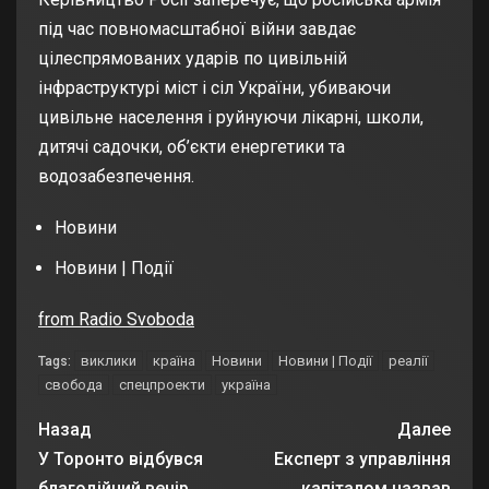
під час повномасштабної війни завдає
цілеспрямованих ударів по цивільній
інфраструктурі міст і сіл України,
убиваючи
цивільне населення
і руйнуючи лікарні, школи,
дитячі садочки, об’єкти енергетики та
водозабезпечення.
Новини
Новини | Події
from Radio Svoboda
виклики
країна
Новини
Новини | Події
реалії
Tags:
свобода
спецпроекти
україна
Назад
Далее
У Торонто відбувся
Експерт з управління
благодійний вечір
капіталом назвав