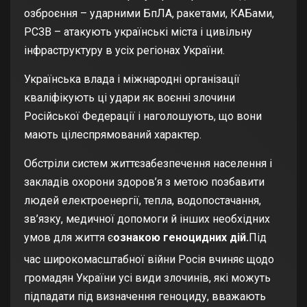
озброєння – ударними БпЛА, ракетами, КАБами,
РСЗВ – атакують українські міста і цивільну
інфраструктуру в усіх регіонах України.
Українська влада і міжнародні організації
кваліфікують ці удари як воєнні злочини
Російської Федерації і наголошують, що вони
мають
цілеспрямований характер
.
Обстріли систем життєзабезпечення населення і
закладів охорони здоров’я з метою позбавити
людей електроенергії, тепла, водопостачання,
зв’язку, медичної допомоги й інших необхідних
умов для життя є
ознакою геноцидних дій.
Під
час широкомасштабної війни Росія вчиняє щодо
громадян України усі види злочинів, які можуть
підпадати під визначення геноциду, вважають