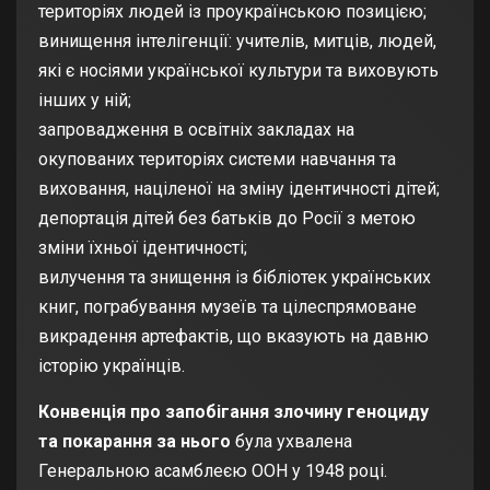
територіях людей із проукраїнською позицією;
винищення інтелігенції
: учителів, митців, людей,
які є носіями української культури та виховують
інших у ній;
запровадження в освітніх закладах на
окупованих територіях
системи навчання та
виховання, націленої на зміну ідентичності дітей;
депортація дітей
без батьків до Росії з метою
зміни їхньої ідентичності;
вилучення та знищення із бібліотек українських
книг
,
пограбування музеїв
та цілеспрямоване
викрадення артефактів
, що вказують на давню
історію українців.
Конвенція про запобігання злочину геноциду
та покарання за нього
була ухвалена
Генеральною асамблеєю ООН у 1948 році.